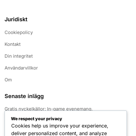
Juridiskt
Cookiepolicy
Kontakt
Din integritet
Användarvillkor
Om
Senaste inlägg
Gratis nyckelkällor: In-game evenemang,
gemenskapsutdelningar, kampanjer på sociala medier
We respect your privacy
Cookies help us improve your experience,
Säsongsjakt Pristavlor: Unika designer, Säsongsteman,
deliver personalized content, and analyze
Karaktärsintegration