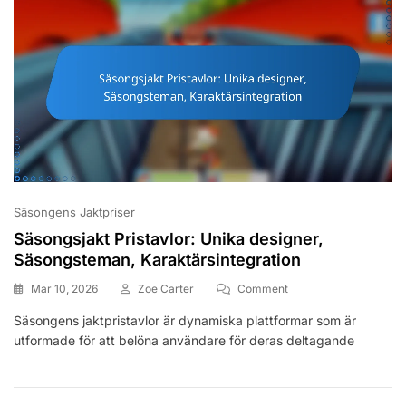
Sociala
Medier
Säsongens Jaktpriser
Säsongsjakt Pristavlor: Unika designer,
Säsongsteman, Karaktärsintegration
On
Mar 10, 2026
Zoe Carter
Comment
Säsongsjakt
Säsongens jaktpristavlor är dynamiska plattformar som är
Pristavlor:
utformade för att belöna användare för deras deltagande
Unika
Designer,
Säsongsteman,
Karaktärsintegration