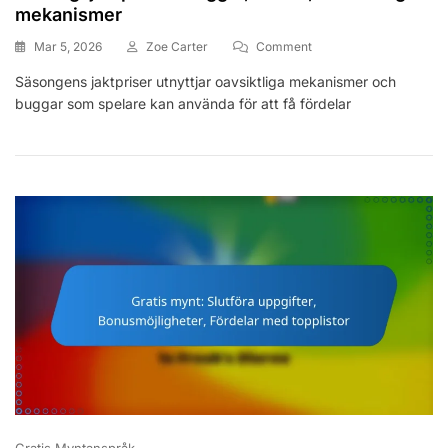
mekanismer
On
Mar 5, 2026
Zoe Carter
Comment
Säsongsjaktpriser:
Säsongens jaktpriser utnyttjar oavsiktliga mekanismer och
Buggar,
buggar som spelare kan använda för att få fördelar
Tricks,
Oavsiktliga
Mekanismer
Gratis Myntanspråk