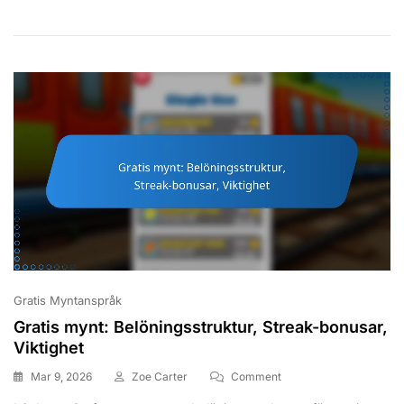
På
Sociala
Medier,
Gemenskapseveneman
Gratis Myntanspråk
Gratis mynt: Belöningsstruktur, Streak-bonusar,
Viktighet
On
Mar 9, 2026
Zoe Carter
Comment
Gratis