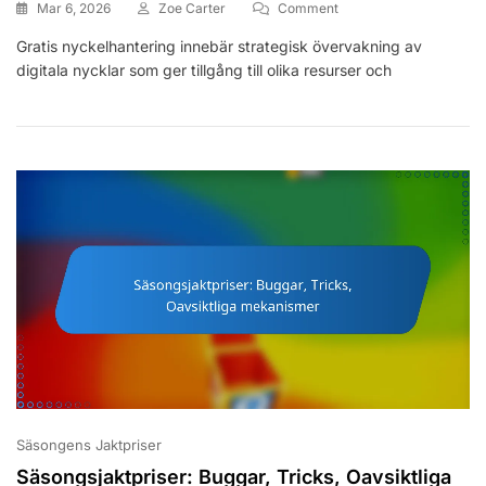
On
Mar 6, 2026
Zoe Carter
Comment
Gratis
Gratis nyckelhantering innebär strategisk övervakning av
Nyckelhantering:
digitala nycklar som ger tillgång till olika resurser och
Budgetering,
Kloka
Utgifter,
Optimera
Användning
Säsongens Jaktpriser
Säsongsjaktpriser: Buggar, Tricks, Oavsiktliga