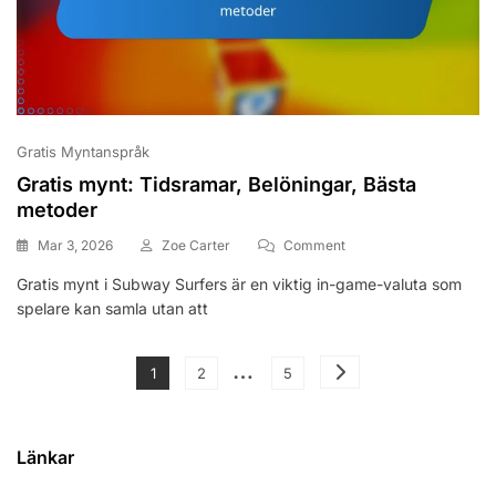
Gratis Myntanspråk
Gratis mynt: Tidsramar, Belöningar, Bästa
metoder
On
Mar 3, 2026
Zoe Carter
Comment
Gratis
Gratis mynt i Subway Surfers är en viktig in-game-valuta som
Mynt:
spelare kan samla utan att
Tidsramar,
Belöningar,
Bästa
Posts
…
Metoder
Page
Page
Page
1
2
5
pagination
Länkar