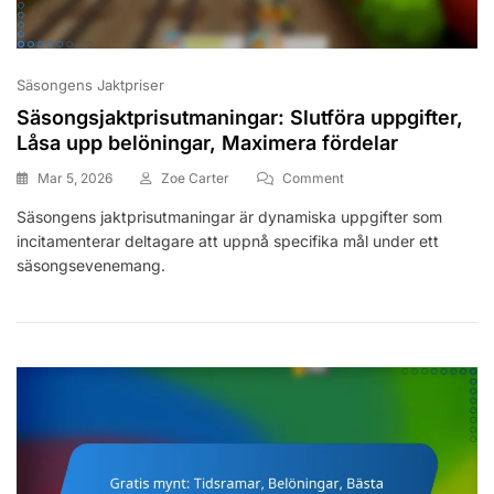
Säsongens Jaktpriser
Säsongsjaktprisutmaningar: Slutföra uppgifter,
Låsa upp belöningar, Maximera fördelar
On
Mar 5, 2026
Zoe Carter
Comment
Säsongsjaktprisutmanin
Säsongens jaktprisutmaningar är dynamiska uppgifter som
Slutföra
incitamenterar deltagare att uppnå specifika mål under ett
Uppgifter,
Låsa
säsongsevenemang.
Upp
Belöningar,
Maximera
Fördelar