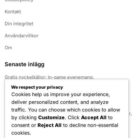
Kontakt
Din integritet
Användarvillkor
Om
Senaste inlägg
Gratis nyckelkällor: In-game evenemang,
gemenskapsutdelningar, kampanjer på sociala medier
We respect your privacy
Cookies help us improve your experience,
Säsongsjakt Pristavlor: Unika designer, Säsongsteman,
deliver personalized content, and analyze
Karaktärsintegration
traffic. You can choose which cookies to allow
Gratis mynt: Kampanjkoder, Utdelningar på sociala medier,
by clicking
Customize
. Click
Accept All
to
Gemenskapsevenemang
consent or
Reject All
to decline non-essential
Gratis mynt: Belöningsstruktur, Streak-bonusar, Viktighet
cookies.