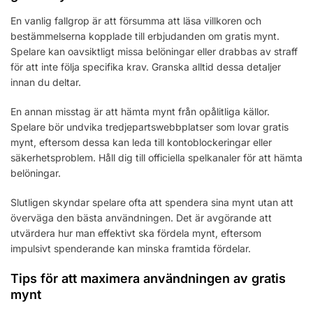
En vanlig fallgrop är att försumma att läsa villkoren och
bestämmelserna kopplade till erbjudanden om gratis mynt.
Spelare kan oavsiktligt missa belöningar eller drabbas av straff
för att inte följa specifika krav. Granska alltid dessa detaljer
innan du deltar.
En annan misstag är att hämta mynt från opålitliga källor.
Spelare bör undvika tredjepartswebbplatser som lovar gratis
mynt, eftersom dessa kan leda till kontoblockeringar eller
säkerhetsproblem. Håll dig till officiella spelkanaler för att hämta
belöningar.
Slutligen skyndar spelare ofta att spendera sina mynt utan att
överväga den bästa användningen. Det är avgörande att
utvärdera hur man effektivt ska fördela mynt, eftersom
impulsivt spenderande kan minska framtida fördelar.
Tips för att maximera användningen av gratis
mynt