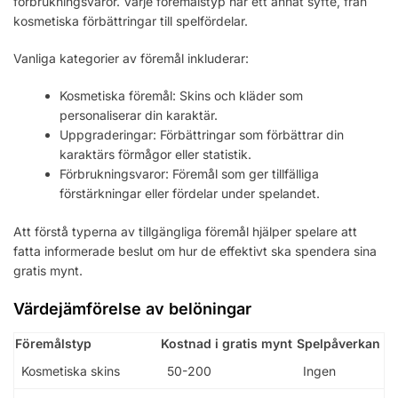
förbrukningsvaror. Varje föremålstyp har ett annat syfte, från
kosmetiska förbättringar till spelfördelar.
Vanliga kategorier av föremål inkluderar:
Kosmetiska föremål: Skins och kläder som
personaliserar din karaktär.
Uppgraderingar: Förbättringar som förbättrar din
karaktärs förmågor eller statistik.
Förbrukningsvaror: Föremål som ger tillfälliga
förstärkningar eller fördelar under spelandet.
Att förstå typerna av tillgängliga föremål hjälper spelare att
fatta informerade beslut om hur de effektivt ska spendera sina
gratis mynt.
Värdejämförelse av belöningar
Föremålstyp
Kostnad i gratis mynt
Spelpåverkan
Kosmetiska skins
50-200
Ingen