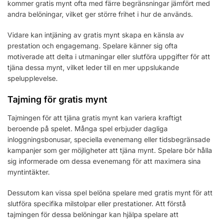
kommer gratis mynt ofta med färre begränsningar jämfört med
andra belöningar, vilket ger större frihet i hur de används.
Vidare kan intjäning av gratis mynt skapa en känsla av
prestation och engagemang. Spelare känner sig ofta
motiverade att delta i utmaningar eller slutföra uppgifter för att
tjäna dessa mynt, vilket leder till en mer uppslukande
spelupplevelse.
Tajming för gratis mynt
Tajmingen för att tjäna gratis mynt kan variera kraftigt
beroende på spelet. Många spel erbjuder dagliga
inloggningsbonusar, speciella evenemang eller tidsbegränsade
kampanjer som ger möjligheter att tjäna mynt. Spelare bör hålla
sig informerade om dessa evenemang för att maximera sina
myntintäkter.
Dessutom kan vissa spel belöna spelare med gratis mynt för att
slutföra specifika milstolpar eller prestationer. Att förstå
tajmingen för dessa belöningar kan hjälpa spelare att