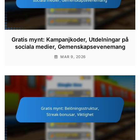
Gratis mynt: Kampanjkoder, Utdelningar på
sociala medier, Gemenskapsevenemang
MAR 9, 2026