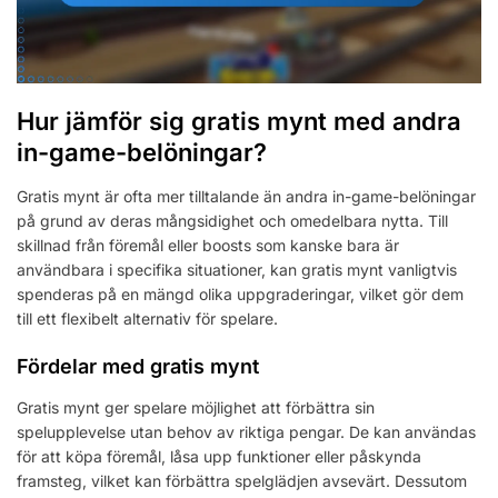
Hur jämför sig gratis mynt med andra
in-game-belöningar?
Gratis mynt är ofta mer tilltalande än andra in-game-belöningar
på grund av deras mångsidighet och omedelbara nytta. Till
skillnad från föremål eller boosts som kanske bara är
användbara i specifika situationer, kan gratis mynt vanligtvis
spenderas på en mängd olika uppgraderingar, vilket gör dem
till ett flexibelt alternativ för spelare.
Fördelar med gratis mynt
Gratis mynt ger spelare möjlighet att förbättra sin
spelupplevelse utan behov av riktiga pengar. De kan användas
för att köpa föremål, låsa upp funktioner eller påskynda
framsteg, vilket kan förbättra spelglädjen avsevärt. Dessutom