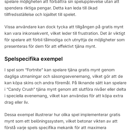
spelare möjligheten att förbättra sin spelupplevelse utan att
spendera riktiga pengar. Detta kan leda till ökad
tillfredsställelse och lojalitet till spelet.
Vissa användare kan dock tycka att tillgången på gratis mynt
kan vara inkonsekvent, vilket leder till frustration. Det är viktigt
för spelare att förbli tålmodiga och utnyttja de möjligheter som
presenteras för dem för att effektivt tjäna mynt.
Spelspecifika exempel
I spel som “Fortnite” kan spelare tjäna gratis mynt genom
dagliga utmaningar och säsongsevenemang, vilket gör att de
kan köpa skins och andra föremål. På liknande sätt kan spelare
i “Candy Crush” tjäna mynt genom att slutföra nivåer eller delta
i speciella evenemang, vilket kan användas för att köpa extra
drag eller liv.
Dessa exempel illustrerar hur olika spel implementerar gratis
mynt som ett belöningssystem, vilket betonar vikten av att
förstå varje spels specifika mekanik för att maximera