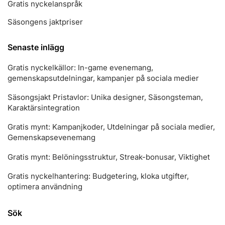
Gratis nyckelanspråk
Säsongens jaktpriser
Senaste inlägg
Gratis nyckelkällor: In-game evenemang,
gemenskapsutdelningar, kampanjer på sociala medier
Säsongsjakt Pristavlor: Unika designer, Säsongsteman,
Karaktärsintegration
Gratis mynt: Kampanjkoder, Utdelningar på sociala medier,
Gemenskapsevenemang
Gratis mynt: Belöningsstruktur, Streak-bonusar, Viktighet
Gratis nyckelhantering: Budgetering, kloka utgifter,
optimera användning
Sök