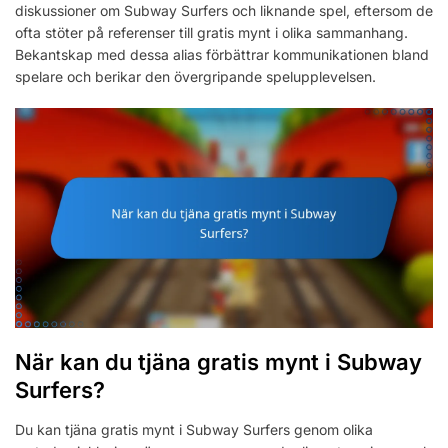
diskussioner om Subway Surfers och liknande spel, eftersom de
ofta stöter på referenser till gratis mynt i olika sammanhang.
Bekantskap med dessa alias förbättrar kommunikationen bland
spelare och berikar den övergripande spelupplevelsen.
När kan du tjäna gratis mynt i Subway
Surfers?
Du kan tjäna gratis mynt i Subway Surfers genom olika