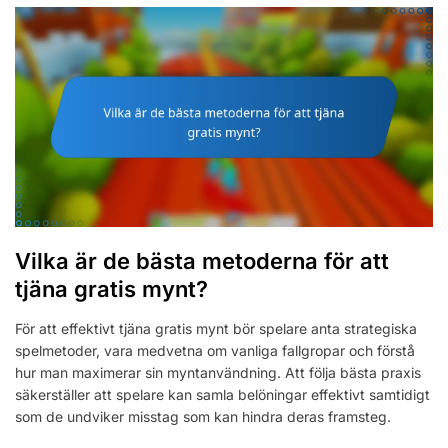
Vilka är de bästa metoderna för att
tjäna gratis mynt?
För att effektivt tjäna gratis mynt bör spelare anta strategiska
spelmetoder, vara medvetna om vanliga fallgropar och förstå
hur man maximerar sin myntanvändning. Att följa bästa praxis
säkerställer att spelare kan samla belöningar effektivt samtidigt
som de undviker misstag som kan hindra deras framsteg.