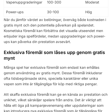
Vapenuppgraderingar
100-300
Moderat
Power-ups
30-100
Hög
När du jämför värdet av belöningar, överväg både kostnaden i
gratis mynt och den potentiella påverkan på spelandet.
Kosmetiska föremål kan förbättra det visuella utseendet men
erbjuder inga spelfördelar, medan uppgraderingar och power-
ups kan påverka din prestation avsevärt.
Exklusiva föremål som låses upp genom gratis
mynt
Många spel har exklusiva föremål som endast kan erhållas
genom användning av gratis mynt. Dessa föremål inkluderar
ofta tidsbegränsade skins, speciella karaktärer eller unika
vapen som inte är tillgängliga för köp med riktiga pengar.
Att skaffa exklusiva föremål kan ge en känsla av prestation och
unikhet, vilket särskiljer spelare från andra. Det är viktigt att
hålla ett öga på kampanjevenemang eller uppdateringar som
kan introducera nya exklusiva föremål som är tillgängliga för