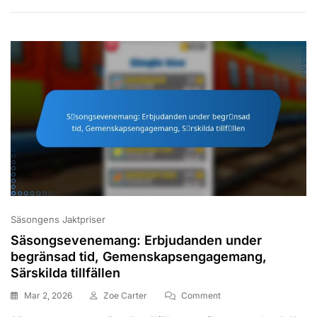
Optimera
Spelupplevelsen,
Undvik
Fallgropar
Säsongens Jaktpriser
Säsongsevenemang: Erbjudanden under
begränsad tid, Gemenskapsengagemang,
Särskilda tillfällen
On
Mar 2, 2026
Zoe Carter
Comment
Säsongsevenemang: