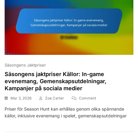
Spelet
Säsongens Jaktpriser
Säsongens jaktpriser Källor: In-game
evenemang, Gemenskapsutdelningar,
Kampanjer på sociala medier
On
Mar 3, 2026
Zoe Carter
Comment
Säsongens
Priser för Season Hunt kan erhållas genom olika spännande
Jaktpriser
källor, inklusive evenemang i spelet, gemenskapsutdelningar
Källor:
In-
Game
Evenemang,