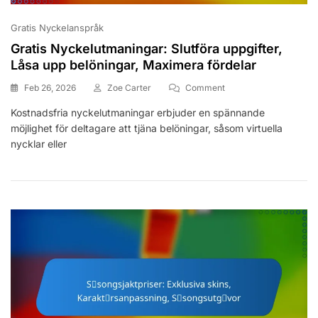
Gratis Nyckelanspråk
Gratis Nyckelutmaningar: Slutföra uppgifter,
Låsa upp belöningar, Maximera fördelar
On
Feb 26, 2026
Zoe Carter
Comment
Gratis
Kostnadsfria nyckelutmaningar erbjuder en spännande
Nyckelutmaningar:
möjlighet för deltagare att tjäna belöningar, såsom virtuella
Slutföra
Uppgifter,
nycklar eller
Låsa
Upp
Belöningar,
Maximera
Fördelar