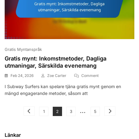
Gratis Myntanspråk
Gratis mynt: Inkomstmetoder, Dagliga
utmaningar, Särskilda evenemang
On
Feb 24, 2026
Zoe Carter
Comment
Gratis
I Subway Surfers kan spelare tjäna gratis mynt genom en
Mynt:
mängd engagerande metoder, såsom att
Inkomstmetoder,
Dagliga
Utmaningar,
Posts
…
Särskilda
Page
Page
Page
Page
1
2
3
5
Evenemang
pagination
Länkar