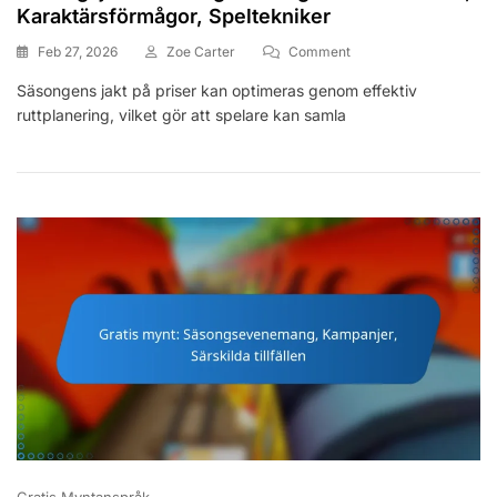
Karaktärsförmågor, Speltekniker
On
Feb 27, 2026
Zoe Carter
Comment
Säsongsjakt
Säsongens jakt på priser kan optimeras genom effektiv
Belöning
ruttplanering, vilket gör att spelare kan samla
Farming:
Effektiva
Rutter,
Karaktärsförmågor,
Speltekniker