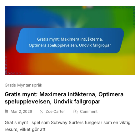
Gemenskapsutdelningar
Kampanjer
På
Sociala
Medier
Gratis Myntanspråk
Gratis mynt: Maximera intäkterna, Optimera
spelupplevelsen, Undvik fallgropar
On
Mar 2, 2026
Zoe Carter
Comment
Gratis
Gratis mynt i spel som Subway Surfers fungerar som en viktig
Mynt:
resurs, vilket gör att
Maximera
Intäkterna,