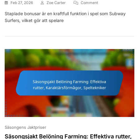
On
Feb 27, 2026
Zoe Carter
Comment
Nyckelmultiplikator:
Staplade bonusar är en kraftfull funktion i spel som Subway
Stapelbara
Surfers, vilket gör att spelare
Bonusar,
Användningstips,
Evenemangsintegratio
Säsongens Jaktpriser
Säsongsjakt Belöning Farming: Effektiva rutter,