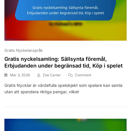
Gratis Nyckelanspråk
Gratis nyckelsamling: Sällsynta föremål,
Erbjudanden under begränsad tid, Köp i spelet
On
Mar 3, 2026
Zoe Carter
Comment
Gratis
Gratis Nycklar är värdefulla spelobjekt som spelare kan samla
Nyckelsamling:
utan att spendera riktiga pengar, vilket
Sällsynta
Föremål,
Erbjudanden
Under
Begränsad
Tid,
Köp
I