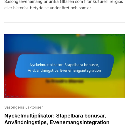
Säsongsevenemang är unika tillfällen som firar kulturell, religiös
Erbjudanden
eller historisk betydelse under året och samlar
Under
Begränsad
Tid,
Gemenskapsengageman
Särskilda
Tillfällen
Säsongens Jaktpriser
Nyckelmultiplikator: Stapelbara bonusar,
Användningstips, Evenemangsintegration