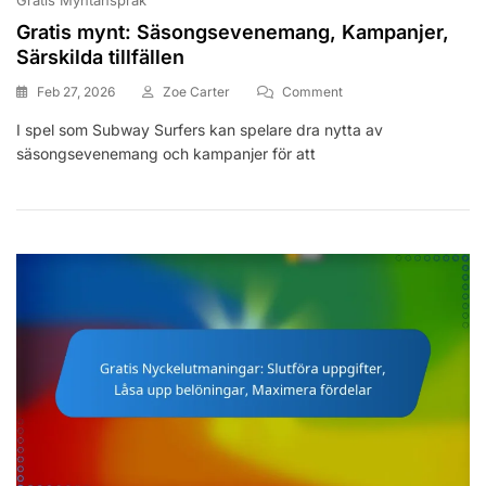
Gratis Myntanspråk
Gratis mynt: Säsongsevenemang, Kampanjer,
Särskilda tillfällen
On
Feb 27, 2026
Zoe Carter
Comment
Gratis
I spel som Subway Surfers kan spelare dra nytta av
Mynt:
säsongsevenemang och kampanjer för att
Säsongsevenemang,
Kampanjer,
Särskilda
Tillfällen