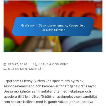
ON
FEB 27, 2026
LEAVE A COMMENT
GRATIS
GRATIS MYNTANSPRÅK
MYNT:
SÄSONGSEVENEMANG,
I spel som Subway Surfers kan spelare dra nytta av
KAMPANJER,
säsongsevenemang och kampanjer för att tjäna gratis mynt.
SÄRSKILDA
Dessa möjligheter sammanfaller ofta med helgdagar och
TILLFÄLLEN
speciella tillfällen, vilket förbättrar spelupplevelsen samtidigt
som spelare belönas med in-game-valuta utan att behöva