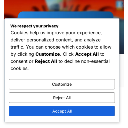
We respect your privacy
Cookies help us improve your experience,
deliver personalized content, and analyze
traffic. You can choose which cookies to allow
by clicking
Customize
. Click
Accept All
to
consent or
Reject All
to decline non-essential
Gratis mynt: Stapelbara bonusar,
cookies.
Användningstips, Evenemangsintegration
MAR 5, 2026
Customize
Reject All
Accept All