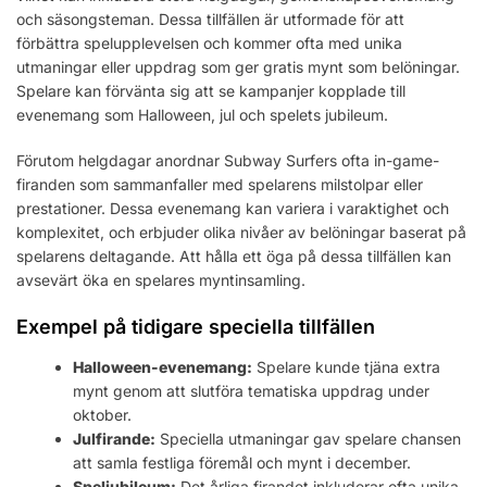
och säsongsteman. Dessa tillfällen är utformade för att
förbättra spelupplevelsen och kommer ofta med unika
utmaningar eller uppdrag som ger gratis mynt som belöningar.
Spelare kan förvänta sig att se kampanjer kopplade till
evenemang som Halloween, jul och spelets jubileum.
Förutom helgdagar anordnar Subway Surfers ofta in-game-
firanden som sammanfaller med spelarens milstolpar eller
prestationer. Dessa evenemang kan variera i varaktighet och
komplexitet, och erbjuder olika nivåer av belöningar baserat på
spelarens deltagande. Att hålla ett öga på dessa tillfällen kan
avsevärt öka en spelares myntinsamling.
Exempel på tidigare speciella tillfällen
Halloween-evenemang:
Spelare kunde tjäna extra
mynt genom att slutföra tematiska uppdrag under
oktober.
Julfirande:
Speciella utmaningar gav spelare chansen
att samla festliga föremål och mynt i december.
Speljubileum:
Det årliga firandet inkluderar ofta unika