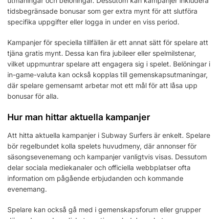
utmaningar och belöningar. Dessutom kan kampanjer inkludera
tidsbegränsade bonusar som ger extra mynt för att slutföra
specifika uppgifter eller logga in under en viss period.
Kampanjer för speciella tillfällen är ett annat sätt för spelare att
tjäna gratis mynt. Dessa kan fira jubileer eller spelmilstenar,
vilket uppmuntrar spelare att engagera sig i spelet. Belöningar i
in-game-valuta kan också kopplas till gemenskapsutmaningar,
där spelare gemensamt arbetar mot ett mål för att låsa upp
bonusar för alla.
Hur man hittar aktuella kampanjer
Att hitta aktuella kampanjer i Subway Surfers är enkelt. Spelare
bör regelbundet kolla spelets huvudmeny, där annonser för
säsongsevenemang och kampanjer vanligtvis visas. Dessutom
delar sociala mediekanaler och officiella webbplatser ofta
information om pågående erbjudanden och kommande
evenemang.
Spelare kan också gå med i gemenskapsforum eller grupper