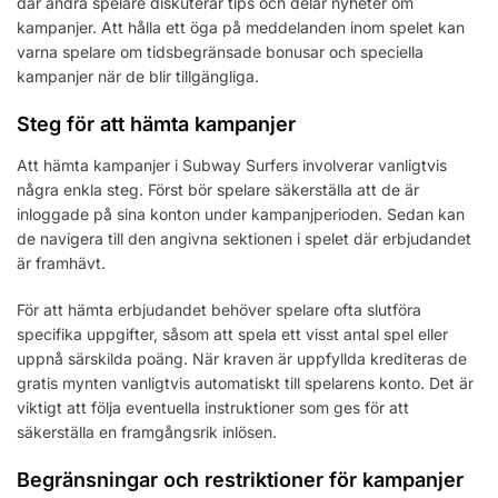
där andra spelare diskuterar tips och delar nyheter om
kampanjer. Att hålla ett öga på meddelanden inom spelet kan
varna spelare om tidsbegränsade bonusar och speciella
kampanjer när de blir tillgängliga.
Steg för att hämta kampanjer
Att hämta kampanjer i Subway Surfers involverar vanligtvis
några enkla steg. Först bör spelare säkerställa att de är
inloggade på sina konton under kampanjperioden. Sedan kan
de navigera till den angivna sektionen i spelet där erbjudandet
är framhävt.
För att hämta erbjudandet behöver spelare ofta slutföra
specifika uppgifter, såsom att spela ett visst antal spel eller
uppnå särskilda poäng. När kraven är uppfyllda krediteras de
gratis mynten vanligtvis automatiskt till spelarens konto. Det är
viktigt att följa eventuella instruktioner som ges för att
säkerställa en framgångsrik inlösen.
Begränsningar och restriktioner för kampanjer