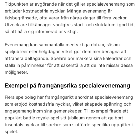
Tidpunkten är avgörande när det gäller specialevenemang som
erbjuder kostnadsfria nycklar. Många evenemang är
tidsbegränsade, ofta varar från några dagar till flera veckor.
Utvecklare tillkännager vanligtvis start- och slutdatum i god tid,
så att hålla sig informerad är viktigt.
Evenemang kan sammanfalla med viktiga datum, såsom
speljubileer eller helgdagar, vilket gör dem mer benägna att
attrahera deltagande. Spelare bör markera sina kalendrar och
ställa in påminnelser för att säkerställa att de inte missar dessa
möjligheter.
Exempel på framgångsrika specialevenemang
Flera spelbolag har framgångsrikt anordnat specialevenemang
som erbjöd kostnadsfria nycklar, vilket skapade spänning och
engagemang inom sina gemenskaper. Till exempel firade ett
populärt battle royale-spel sitt jubileum genom att ge bort
tusentals nycklar till spelare som slutförde specifika uppgifter i
spelet.