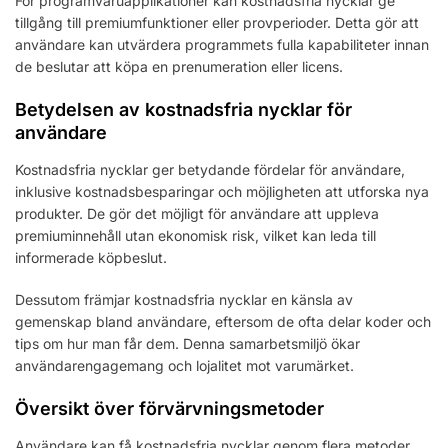
För programvaruapplikationer kan kostnadsfria nycklar ge
tillgång till premiumfunktioner eller provperioder. Detta gör att
användare kan utvärdera programmets fulla kapabiliteter innan
de beslutar att köpa en prenumeration eller licens.
Betydelsen av kostnadsfria nycklar för
användare
Kostnadsfria nycklar ger betydande fördelar för användare,
inklusive kostnadsbesparingar och möjligheten att utforska nya
produkter. De gör det möjligt för användare att uppleva
premiuminnehåll utan ekonomisk risk, vilket kan leda till
informerade köpbeslut.
Dessutom främjar kostnadsfria nycklar en känsla av
gemenskap bland användare, eftersom de ofta delar koder och
tips om hur man får dem. Denna samarbetsmiljö ökar
användarengagemang och lojalitet mot varumärket.
Översikt över förvärvningsmetoder
Användare kan få kostnadsfria nycklar genom flera metoder,