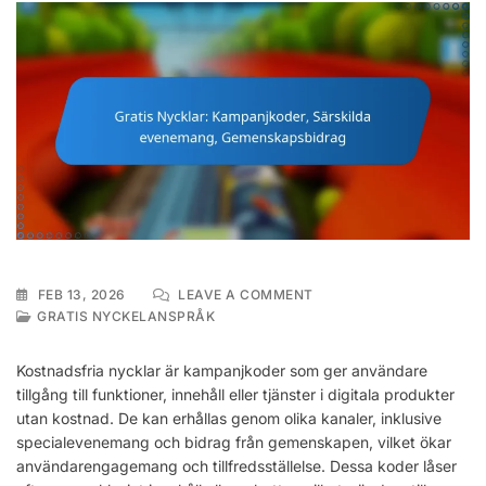
ON
FEB 13, 2026
LEAVE A COMMENT
GRATIS
GRATIS NYCKELANSPRÅK
NYCKLAR:
KAMPANJKODER,
Kostnadsfria nycklar är kampanjkoder som ger användare
SÄRSKILDA
tillgång till funktioner, innehåll eller tjänster i digitala produkter
EVENEMANG,
utan kostnad. De kan erhållas genom olika kanaler, inklusive
GEMENSKAPSBIDRAG
specialevenemang och bidrag från gemenskapen, vilket ökar
användarengagemang och tillfredsställelse. Dessa koder låser