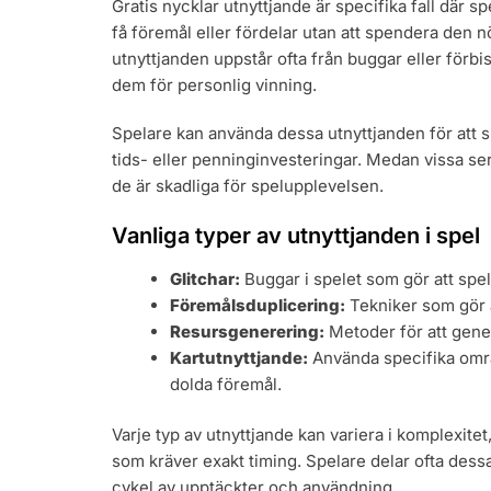
Gratis nycklar utnyttjande är specifika fall där
få föremål eller fördelar utan att spendera den 
utnyttjanden uppstår ofta från buggar eller förbis
dem för personlig vinning.
Spelare kan använda dessa utnyttjanden för att s
tids- eller penninginvesteringar. Medan vissa se
de är skadliga för spelupplevelsen.
Vanliga typer av utnyttjanden i spel
Glitchar:
Buggar i spelet som gör att spel
Föremålsduplicering:
Tekniker som gör a
Resursgenerering:
Metoder för att gener
Kartutnyttjande:
Använda specifika område
dolda föremål.
Varje typ av utnyttjande kan variera i komplexitet
som kräver exakt timing. Spelare delar ofta dess
cykel av upptäckter och användning.