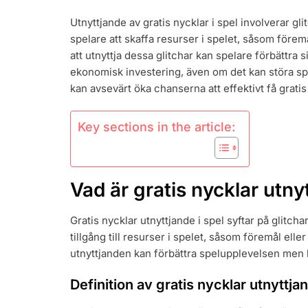
NYCKELUTN
Utnyttjande av gratis nycklar i spel involverar gl
BUGGAR,
spelare att skaffa resurser i spelet, såsom föremå
KNEP,
OAVSIKTLIG
att utnyttja dessa glitchar kan spelare förbättra 
MEKANISME
ekonomisk investering, även om det kan störa sp
kan avsevärt öka chanserna att effektivt få gratis
Key sections in the article:
Vad är gratis nycklar utny
Gratis nycklar utnyttjande i spel syftar på glitcha
tillgång till resurser i spelet, såsom föremål elle
utnyttjanden kan förbättra spelupplevelsen men 
Definition av gratis nycklar utnyttja