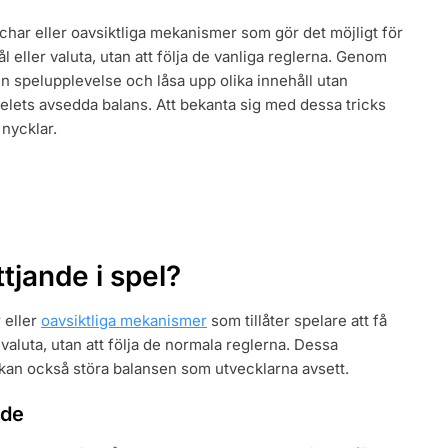
YTTJANDEN:
itchar eller oavsiktliga mekanismer som gör det möjligt för
l eller valuta, utan att följa de vanliga reglerna. Genom
A
sin spelupplevelse och låsa upp olika innehåll utan
R
elets avsedda balans. Att bekanta sig med dessa tricks
 nycklar.
ttjande i spel?
r eller
oavsiktliga mekanismer
som tillåter spelare att få
r valuta, utan att följa de normala reglerna. Dessa
kan också störa balansen som utvecklarna avsett.
nde