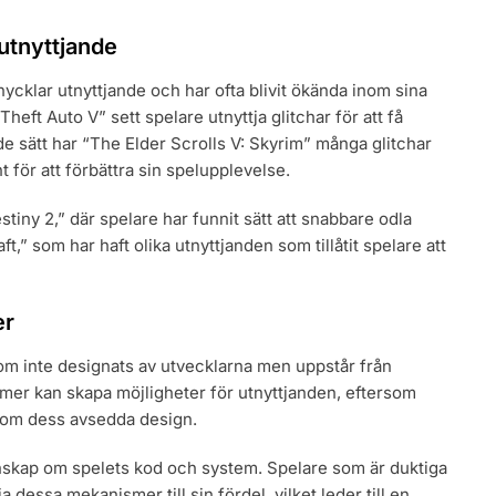
utnyttjande
nycklar utnyttjande och har ofta blivit ökända inom sina
eft Auto V” sett spelare utnyttja glitchar för att få
e sätt har “The Elder Scrolls V: Skyrim” många glitchar
 för att förbättra sin spelupplevelse.
ny 2,” där spelare har funnit sätt att snabbare odla
t,” som har haft olika utnyttjanden som tillåtit spelare att
er
som inte designats av utvecklarna men uppstår från
mer kan skapa möjligheter för utnyttjanden, eftersom
rtom dess avsedda design.
nskap om spelets kod och system. Spelare som är duktiga
a dessa mekanismer till sin fördel, vilket leder till en