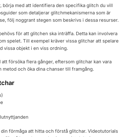
r, börja med att identifiera den specifika glitch du vill
psguider som detaljerar glitchmekanismerna som är
else, följ noggrant stegen som beskrivs i dessa resurser.
ehövs för att glitchen ska inträffa. Detta kan involvera
nom spelet. Till exempel kräver vissa glitchar att spelare
d vissa objekt i en viss ordning.
 att försöka flera gånger, eftersom glitchar kan vara
in metod och öka dina chanser till framgång.
itchar
s)
be
lutnyttjanden
in förmåga att hitta och förstå glitchar. Videotutorials