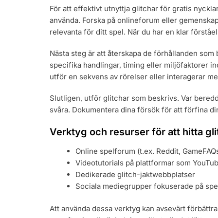
För att effektivt utnyttja glitchar för gratis nyckla
använda. Forska på onlineforum eller gemenska
relevanta för ditt spel. När du har en klar förstå
Nästa steg är att återskapa de förhållanden som b
specifika handlingar, timing eller miljöfaktorer i
utför en sekvens av rörelser eller interagerar me
Slutligen, utför glitchar som beskrivs. Var beredd
svåra. Dokumentera dina försök för att förfina d
Verktyg och resurser för att hitta gl
Online spelforum (t.ex. Reddit, GameFAQ
Videotutorials på plattformar som YouTu
Dedikerade glitch-jaktwebbplatser
Sociala mediegrupper fokuserade på spe
Att använda dessa verktyg kan avsevärt förbättra d