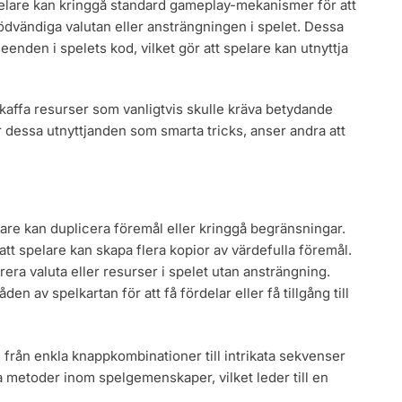
 spelare kan kringgå standard gameplay-mekanismer för att
nödvändiga valutan eller ansträngningen i spelet. Dessa
eenden i spelets kod, vilket gör att spelare kan utnyttja
kaffa resurser som vanligtvis skulle kräva betydande
r dessa utnyttjanden som smarta tricks, anser andra att
are kan duplicera föremål eller kringgå begränsningar.
tt spelare kan skapa flera kopior av värdefulla föremål.
era valuta eller resurser i spelet utan ansträngning.
n av spelkartan för att få fördelar eller få tillgång till
, från enkla knappkombinationer till intrikata sekvenser
a metoder inom spelgemenskaper, vilket leder till en