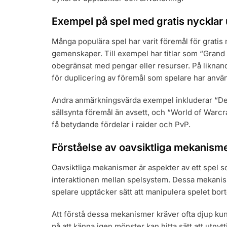
Exempel på spel med gratis nycklar 
Många populära spel har varit föremål för gratis 
gemenskaper. Till exempel har titlar som “Grand Th
obegränsat med pengar eller resurser. På liknand
för duplicering av föremål som spelare har använt
Andra anmärkningsvärda exempel inkluderar “Desti
sällsynta föremål än avsett, och “World of Warcraf
få betydande fördelar i raider och PvP.
Förståelse av oavsiktliga mekanism
Oavsiktliga mekanismer är aspekter av ett spel 
interaktionen mellan spelsystem. Dessa mekanis
spelare upptäcker sätt att manipulera spelet bo
Att förstå dessa mekanismer kräver ofta djup ku
på att känna igen mönster kan hitta sätt att utnyttj