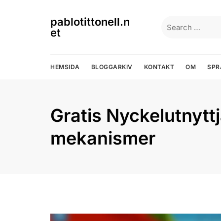
Skip
to
pablotittonell.n
Search
content
et
for:
HEMSIDA
BLOGGARKIV
KONTAKT
OM
SPR
Gratis Nyckelutnytt
mekanismer